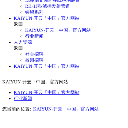
滤棒烟支圆周在线检测装置
RH-1F型滤棒发射管道
铸铝系列
KAIYUN·开云「中国」官方网站
返回
KAIYUN·开云「中国」官方网站
行业新闻
人力资源
返回
社会招聘
校园招聘
KAIYUN·开云「中国」官方网站
KAIYUN·开云「中国」官方网站
KAIYUN·开云「中国」官方网站
行业新闻
您当前的位置:
KAIYUN·开云「中国」官方网站