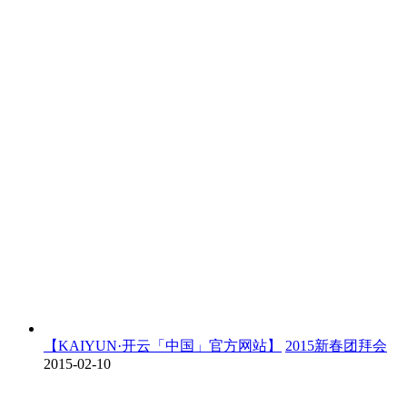
【KAIYUN·开云「中国」官方网站】
2015新春团拜会
2015-02-10