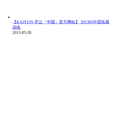
【KAIYUN·开云「中国」官方网站】
201305中层拓展
训练
2013-05-20