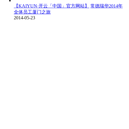
【KAIYUN·开云「中国」官方网站】
常德瑞华2014年
全体员工厦门之旅
2014-05-23