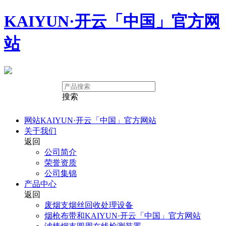
KAIYUN·开云「中国」官方网
站
搜索
网站KAIYUN·开云「中国」官方网站
关于我们
返回
公司简介
荣誉资质
公司集锦
产品中心
返回
废烟支烟丝回收处理设备
烟枪布带和KAIYUN·开云「中国」官方网站