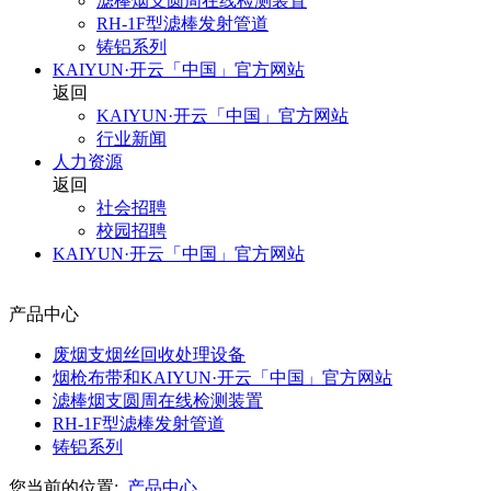
滤棒烟支圆周在线检测装置
RH-1F型滤棒发射管道
铸铝系列
KAIYUN·开云「中国」官方网站
返回
KAIYUN·开云「中国」官方网站
行业新闻
人力资源
返回
社会招聘
校园招聘
KAIYUN·开云「中国」官方网站
产品中心
废烟支烟丝回收处理设备
烟枪布带和KAIYUN·开云「中国」官方网站
滤棒烟支圆周在线检测装置
RH-1F型滤棒发射管道
铸铝系列
您当前的位置:
产品中心