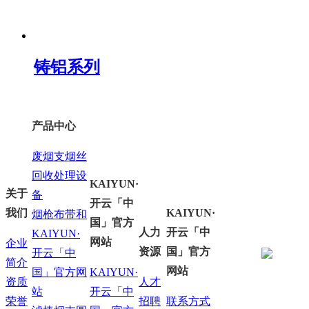
铸铝系列
产品中心
废烟支烟丝
回收处理设
KAIYUN·
关于
备
开云「中
我们
KAIYUN·
烟枪布带和
国」官方
人力
开云「中
KAIYUN·
网站
企业
资源
国」官方
开云「中
简介
网站
国」官方网
KAIYUN·
资质
人才
站
开云「中
荣誉
招聘
联系方式