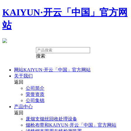
KAIYUN·开云「中国」官方网
站
搜索
网站KAIYUN·开云「中国」官方网站
关于我们
返回
公司简介
荣誉资质
公司集锦
产品中心
返回
废烟支烟丝回收处理设备
烟枪布带和KAIYUN·开云「中国」官方网站