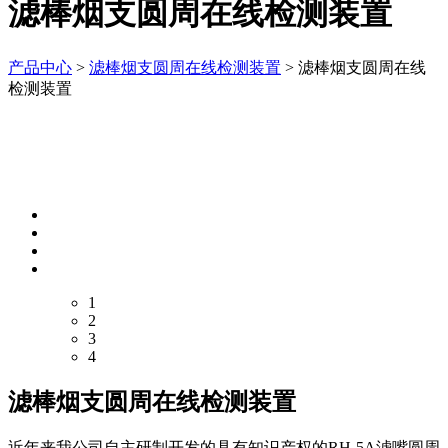
滤棒烟支圆周在线检测装置
产品中心
>
滤棒烟支圆周在线检测装置
>
滤棒烟支圆周在线
检测装置
1
2
3
4
滤棒烟支圆周在线检测装置
近年来我公司自主研制开发的具有知识产权的RH-5A滤嘴圆周